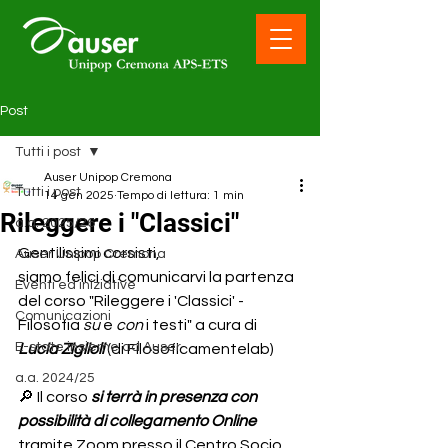
Post
Tutti i post
Auser Unipop Cremona
Tutti i post
14 gen 2025
Tempo di lettura: 1 min
Rileggere i "Classici"
a.a. 2025/26
Gentilissimi corsisti,
Auser Unipop Cremona
siamo felici di comunicarvi la partenza 
Eventi ed iniziative
del corso "Rileggere i 'Classici' - 
Comunicazioni
Filosofia 
su
 e 
con
 i testi" a cura di 
E-state insieme ad Auser
Lucia Ziglioli 
(di Filosoficamentelab)
a.a. 2024/25
🔎 Il corso 
si terrà in presenza con 
possibilità di collegamento Online
tramite Zoom presso il Centro Socio 