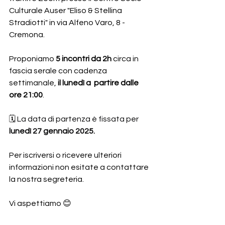
Culturale Auser "Eliso & Stellina 
Stradiotti" in via Alfeno Varo, 8 - 
Cremona. 
Proponiamo 
5 incontri da 2h
 circa in 
fascia serale con cadenza 
settimanale, 
il lunedì a  partire dalle 
ore 21:00
.  
🗓️ 
La data di partenza è fissata per 
lunedì 27 gennaio 2025.
Per iscriversi o ricevere ulteriori 
informazioni non esitate a contattare 
la nostra segreteria.
Vi aspettiamo 😊