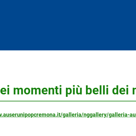
i momenti più belli dei n
w.auserunipopcremona.it/galleria/nggallery/galleria-au