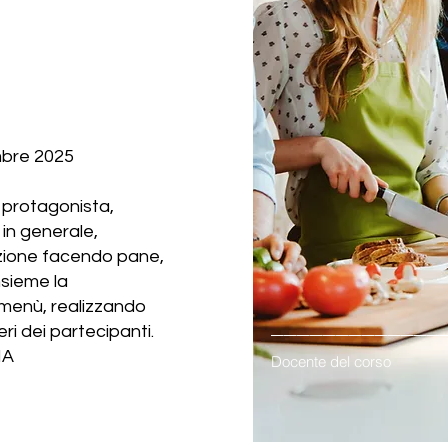
mbre 2025
 protagonista,
i in generale,
azione facendo pane,
sieme la
e menù, realizzando
_____________
ri dei partecipanti.
MA
Docente del corso