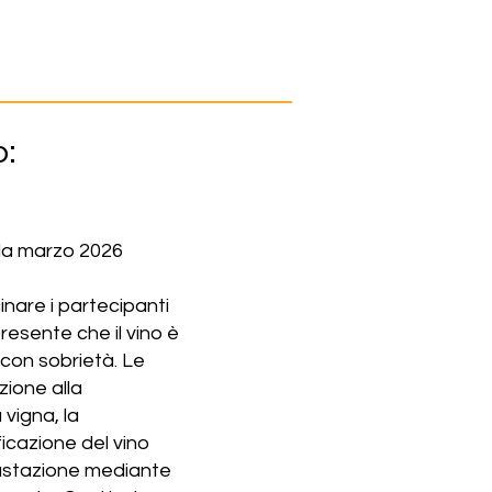
o:
e da marzo 2026
cinare i partecipanti
resente che il vino è
 con sobrietà. Le
zione alla
 vigna, la
ficazione del vino
egustazione mediante