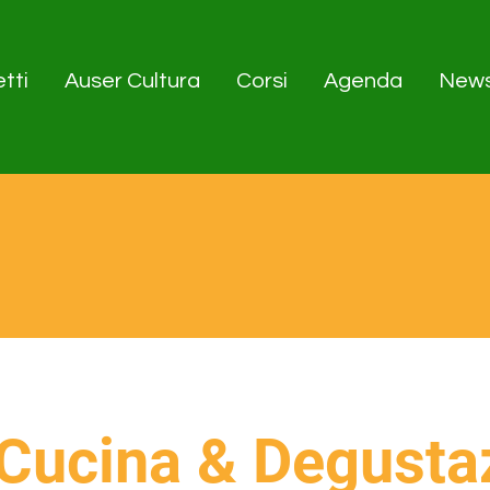
tti
Auser Cultura
Corsi
Agenda
New
Cucina & Degusta