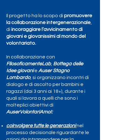
Il progetto ha lo scopo di
promuovere
la collaborazione intergenerazionale
,
di
incoraggiare l’avvicinamento di
giovani e giovanissimi al mondo del
volontariato.
In collaborazione con
FilosoficamenteLab
,
Bottega delle
Idee giovani
e
Auser Stagno
Lombardo
, si organizzano incontri di
dialogo e di ascolto per bambini e
ragazzi (dai 3 anni ai 18+), durante i
quali si lavora a quelli che sono i
molteplici obiettivi di
AuserVolontariAmo!:
coinvolgere tutte le generazioni
nel
processo decisionale riguardante le
azioni da intraprendere per la