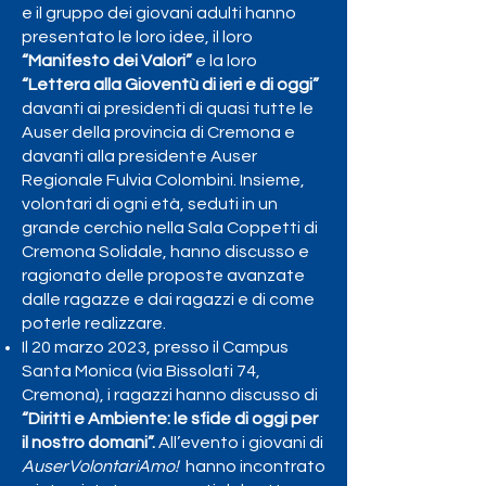
e il gruppo dei giovani adulti hanno
presentato le loro idee, il loro
“Manifesto dei Valori”
e la loro
“Lettera alla Gioventù di ieri e di oggi”
davanti ai presidenti di quasi tutte le
Auser della provincia di Cremona e
davanti alla presidente Auser
Regionale Fulvia Colombini. Insieme,
volontari di ogni età, seduti in un
grande cerchio nella Sala Coppetti di
Cremona Solidale, hanno discusso e
ragionato delle proposte avanzate
dalle ragazze e dai ragazzi e di come
poterle realizzare.
Il 20 marzo 2023, presso il Campus
Santa Monica (via Bissolati 74,
Cremona), i ragazzi hanno discusso di
“Diritti e Ambiente: le sfide di oggi per
il nostro domani”.
All’evento i giovani di
AuserVolontariAmo!
hanno incontrato