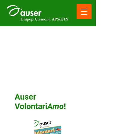
Auser
Volontari
Amo
!