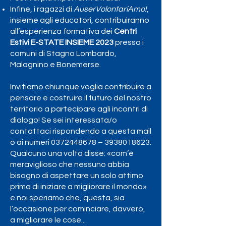
Infine, i ragazzi di
AuserVolontariAmo!
,
insieme agli educatori, contribuiranno
all’esperienza formativa dei
Centri
Estivi E-STATE INSIEME 2023
presso i
comuni di Stagno Lombardo,
Malagnino e Bonemerse.
Invitiamo chiunque voglia contribuire a
pensare e costruire il futuro del nostro
territorio a partecipare agli incontri di
dialogo! Se sei interessata/o
contattaci rispondendo a questa mail
o ai numeri
0372448678
–
3938018623
.
Qualcuno una volta disse: «com’è
meraviglioso che nessuno abbia
bisogno di aspettare un solo attimo
prima di iniziare a migliorare il mondo»
e noi speriamo che, questa, sia
l’occasione per cominciare, davvero,
a migliorare le cose...