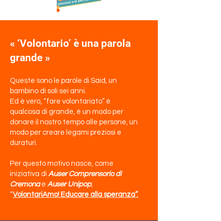
« ‘Volontario’ è una parola
grande »
Queste sono le parole di Said, un
bambino di soli sei anni.
Ed è vero, “fare volontariato” è
qualcosa di grande, è un modo per
donare il nostro tempo alle persone, un
modo per creare legami preziosi e
duraturi.
Per questo motivo nasce, come
iniziativa di
Auser Comprensorio di
Cremona
e
Auser Unipop
,
“
VolontariAmo! Educare alla speranza”.