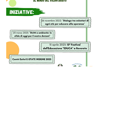
Articoli collegati
_
22 dicembre 2023 / Laboratorio di
filosofia per bambini una casa che ci
piace
_
24 ottobre 2023 / Racconto per