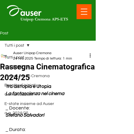
Post
Tutti i post
Auser Unipop Cremona
Tutti i post
24 feb 2025
Tempo di lettura: 1 min
Rassegna Cinematografica
a.a. 2025/26
2024/25
Auser Unipop Cremona
Eventi ed iniziative
Tra distopia e utopia
La fantascienza nel cinema 
Comunicazioni
E-state insieme ad Auser
_ Docente:
a.a. 2024/25
Stefano Salvadori
_ Durata: