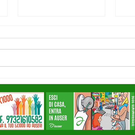
E-state insieme ad Auser
Asse
2026 - Locandine
Unip