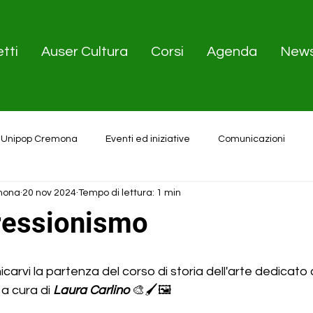
tti
Auser Cultura
Corsi
Agenda
New
 Unipop Cremona
Eventi ed iniziative
Comunicazioni
mona
20 nov 2024
Tempo di lettura: 1 min
ressionismo
icarvi la partenza del corso di storia dell'arte dedicato a
 a cura di 
Laura Carlino
 🎨🖌️🖼️