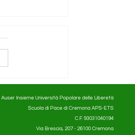
mblea Soci Auser
op - 29.04.2026
Auser Insieme Università Popolare delle Liberetà
Scuola di Pace di Cremona APS-ETS
C.F. 93031040194
Via Brescia, 207 - 26100
Cremona