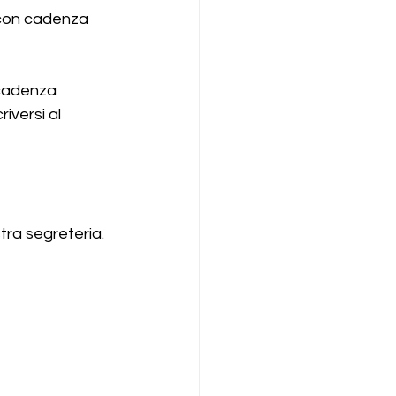
 con cadenza 
 cadenza 
iversi al 
stra segreteria.