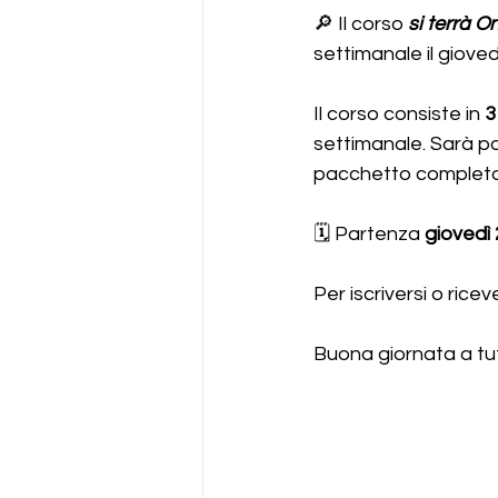
🔎 Il corso 
si terrà O
settimanale il giovedì
Il corso consiste in 
3
settimanale. Sarà pos
pacchetto completo
🗓️ Partenza 
giovedì
Per iscriversi o rice
Buona giornata a tut