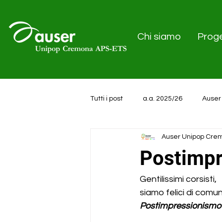
Chi siamo
Proge
Tutti i post
a.a. 2025/26
Auser
Auser Unipop Cre
a.a. 2024/25
Postimp
Gentilissimi corsisti,
siamo felici di comun
Postimpressionismo