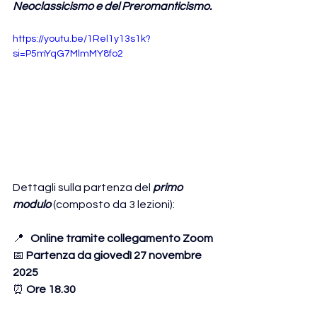
Neoclassicismo e del Preromanticismo.
https://youtu.be/1Rel1y13s1k?
si=P5mYqG7MlmMY8fo2
Dettagli sulla partenza del 
primo 
modulo
 (composto da 3 lezioni):
📍 
  Online tramite collegamento Zoom
📅 
Partenza da giovedì 27 novembre 
2025
⏰ 
Ore 18.30