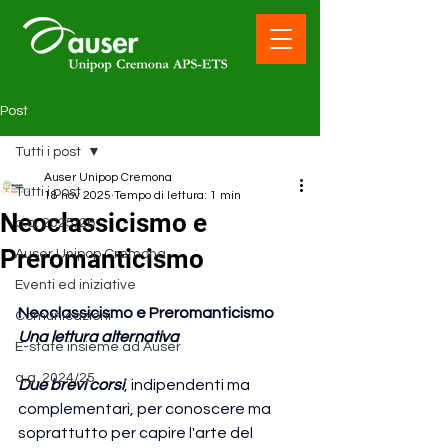
Post
Tutti i post
Auser Unipop Cremona
Tutti i post
18 nov 2025
Tempo di lettura: 1 min
Neoclassicismo e
a.a. 2025/26
Preromanticismo
Auser Unipop Cremona
Eventi ed iniziative
Neoclassicismo e Preromanticismo
Comunicazioni
Una lettura alternativa
E-state insieme ad Auser
a.a. 2024/25
Due brevi corsi
, indipendenti ma 
complementari, per conoscere ma 
soprattutto per capire l'arte del 