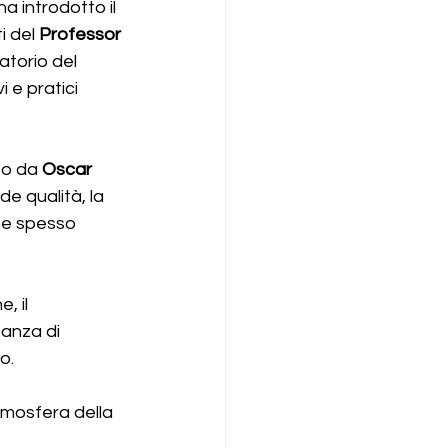
ha introdotto il 
 del 
Professor 
atorio del 
 e pratici 
o da 
Oscar 
e qualità, la 
he spesso 
, il 
tanza di 
o.
tmosfera della 