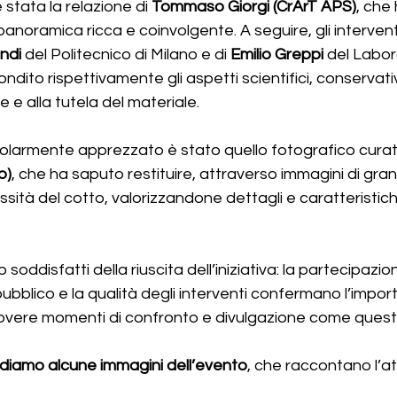
 stata la relazione di 
Tommaso Giorgi (CrArT APS)
, che 
noramica ricca e coinvolgente. A seguire, gli interventi
ndi
 del Politecnico di Milano e di 
Emilio Greppi
 del Labor
ito rispettivamente gli aspetti scientifici, conservativi
e e alla tutela del materiale.
colarmente apprezzato è stato quello fotografico curat
o)
, che ha saputo restituire, attraverso immagini di grand
ssità del cotto, valorizzandone dettagli e caratteristic
ddisfatti della riuscita dell’iniziativa: la partecipazione
ubblico e la qualità degli interventi confermano l’impor
vere momenti di confronto e divulgazione come quest
idiamo alcune immagini dell’evento
, che raccontano l’a