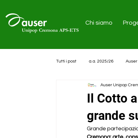
Chi siamo
Proge
Tutti i post
a.a. 2025/26
Auser
Auser Unipop Cre
a.a. 2024/25
Il Cotto 
grande s
Grande partecipazion
Cremona: arte, cons