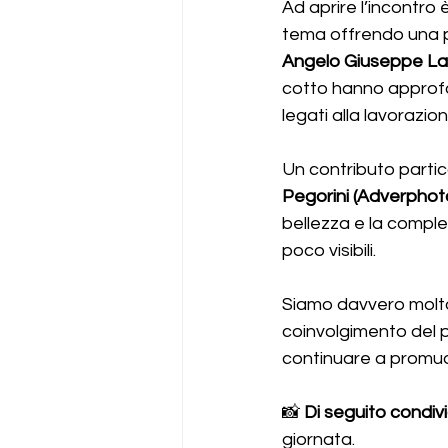
Ad aprire l’incontro è
tema offrendo una pa
Angelo Giuseppe La
cotto hanno approfond
legati alla lavorazion
Un contributo parti
Pegorini (Adverphot
bellezza e la comple
poco visibili.
Siamo davvero molto so
coinvolgimento del p
continuare a promuo
📸 
Di seguito condiv
giornata.