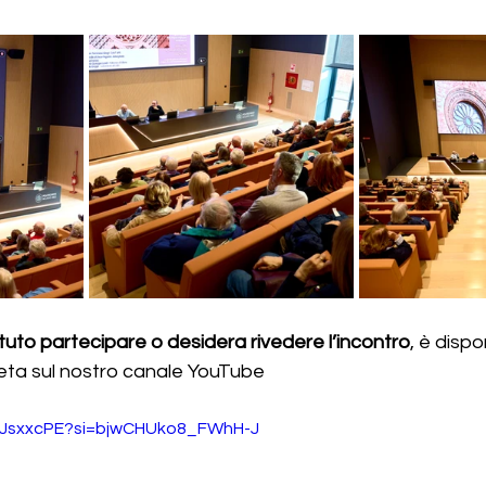
tuto partecipare o desidera rivedere l’incontro
, è dispon
eta sul nostro canale YouTube
8zJsxxcPE?si=bjwCHUko8_FWhH-J