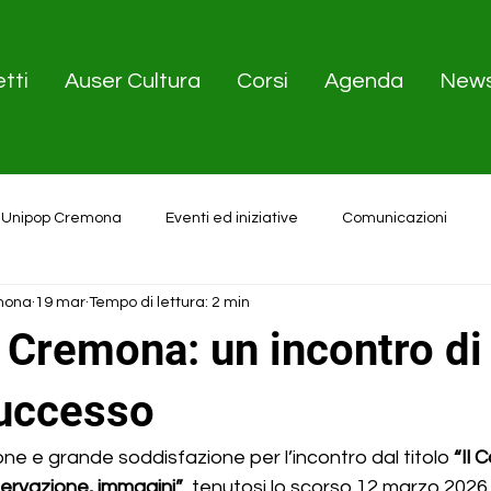
tti
Auser Cultura
Corsi
Agenda
New
 Unipop Cremona
Eventi ed iniziative
Comunicazioni
mona
19 mar
Tempo di lettura: 2 min
a Cremona: un incontro di
uccesso
e e grande soddisfazione per l’incontro dal titolo 
“Il 
ervazione, immagini”
, tenutosi lo scorso 12 marzo 2026 