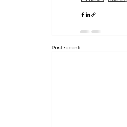
a.a. 2025/26
Auser Un
Post recenti