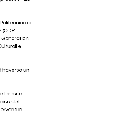
Politecnico di 
7 (COR 
 Generation 
lturali e 
attraverso un 
’interesse 
nico del 
erventi in 