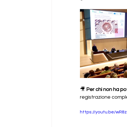
🎥 
Per chi non ha po
registrazione compl
https://youtu.be/wR