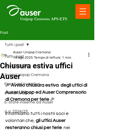
Post
Tutti i post
Auser Unipop Cremona
Tutti i post
14 ago 2025
Tempo di lettura: 1 min
Chiusura estiva uffici
a.a. 2025/26
Auser
Auser Unipop Cremona
Eventi ed iniziative
🎉 
Avviso chiusura estiva  degli uffici di 
Auser Unipop ed Auser Comprensorio 
Comunicazioni
di Cremona per ferie
 🎉
E-state insieme ad Auser
a.a. 2024/25
Informiamo tutti i nostri soci e 
volontari che, 
gli uffici Auser 
resteranno chiusi per ferie 
 nei 