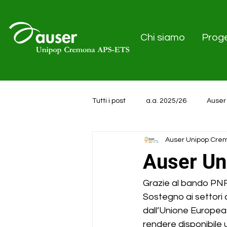
Chi siamo
Proge
Tutti i post
a.a. 2025/26
Auser
Auser Unipop Cre
a.a. 2024/25
Auser Un
Grazie al bando PNRR
Sostegno ai settori c
dall’Unione Europea
rendere disponibile un