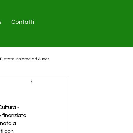
s
Contatti
E-state insieme ad Auser
ultura - 
e finanziato 
nata a 
ti con 