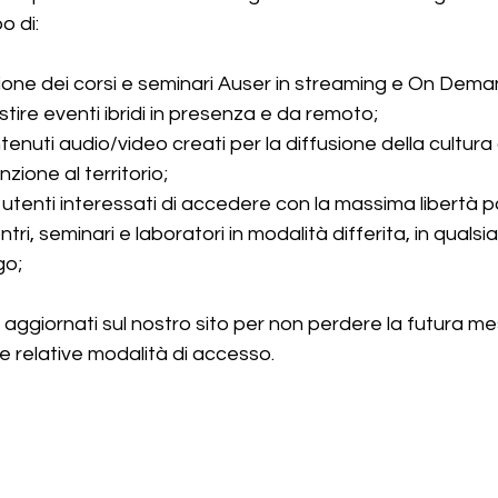
o di:
zione dei corsi e seminari Auser in streaming e On Dema
tire eventi ibridi in presenza e da remoto;
nuti audio/video creati per la diffusione della cultura
zione al territorio;
utenti interessati di accedere con la massima libertà pos
ontri, seminari e laboratori in modalità differita, in qual
go;
i aggiornati sul nostro sito per non perdere la futura me
le relative modalità di accesso.