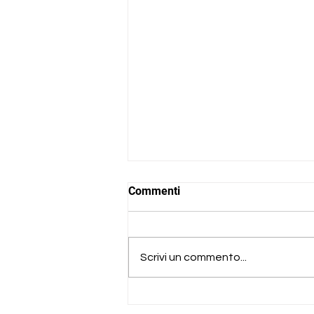
Commenti
Scrivi un commento...
Assemblea Soci Auser
Unipop - 24.06.2026