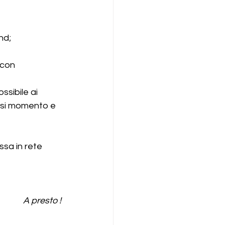
nd;
 con 
sibile ai 
siasi momento e 
ssa in rete 
A presto ! 