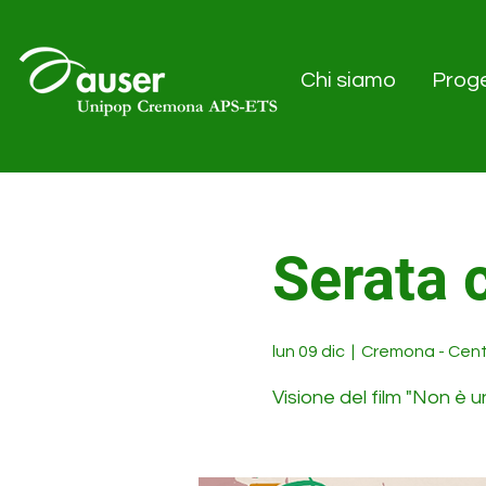
Chi siamo
Proge
Serata 
lun 09 dic
  |  
Cremona - Cent