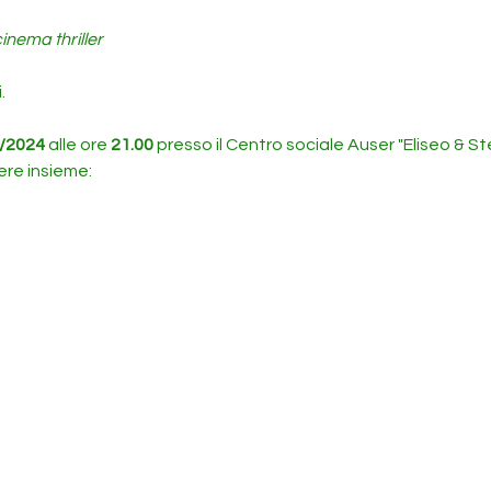
inema thriller
.
/2024
 alle ore 
21.00
 presso il Centro sociale Auser "Eliseo & Stell
ere insieme: