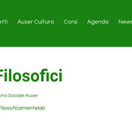
tti
Auser Cultura
Corsi
Agenda
New
Filosofici
tro Sociale Auser
di Filosoficamentelab