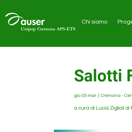
Chi siamo
Proge
Salotti 
gio 05 mar
  |  
Cremona - Cen
a cura di Lucia Ziglioli 