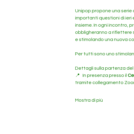
Unipop propone una serie di 
importanti questioni di ieri 
insieme. In ogni incontro, p
obbligheranno a riflettere s
e stimolando una nuova co
Per tutti sono uno stimola
Dettagli sulla partenza del
📍 
In presenza presso il 
Cen
tramite collegamento Zo
Mostra di più