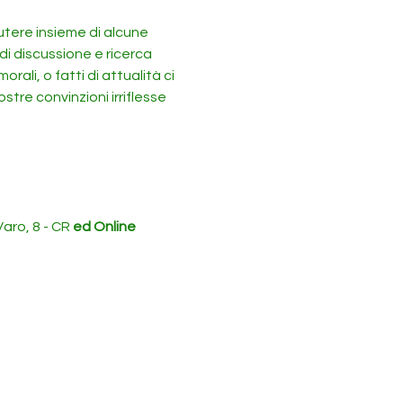
cutere insieme di alcune 
 di discussione e ricerca 
ali, o fatti di attualità ci 
stre convinzioni irriflesse 
Varo, 8 - CR
 ed Online 