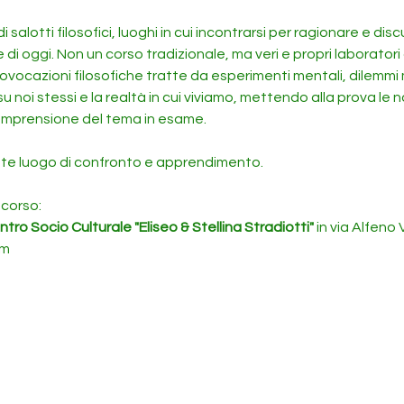
salotti filosofici, luoghi in cui incontrarsi per ragionare e dis
e di oggi. Non un corso tradizionale, ma veri e propri laboratori
rovocazioni filosofiche tratte da esperimenti mentali, dilemmi mor
u noi stessi e la realtà in cui viviamo, mettendo alla prova le no
mprensione del tema in esame. 
nte luogo di confronto e apprendimento.
 corso:
tro Socio Culturale "Eliseo & Stellina Stradiotti"
 in via Alfeno 
om