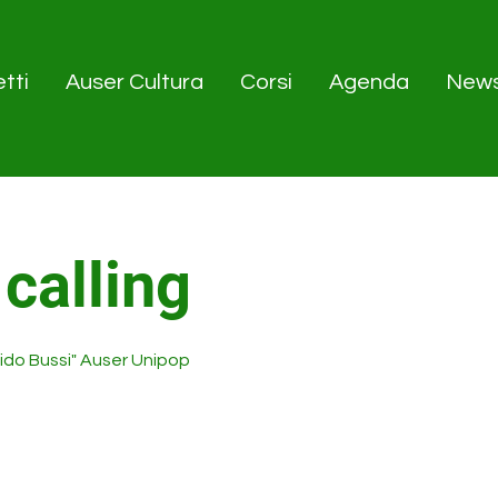
tti
Auser Cultura
Corsi
Agenda
New
calling
uido Bussi" Auser Unipop