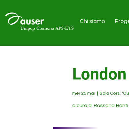
Chi siamo
Proge
London 
mer 25 mar
  |  
Sala Corsi "G
a cura di Rossana Banti