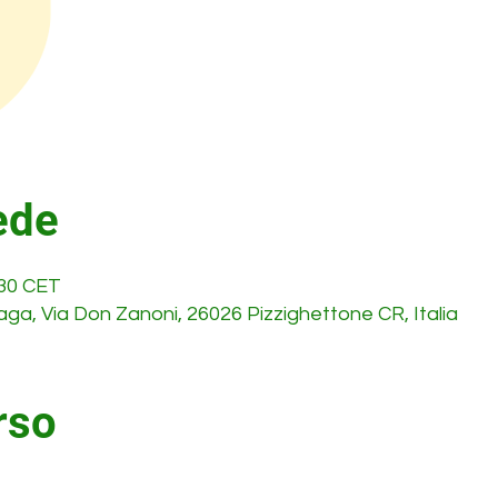
ede
:30 CET
aga, Via Don Zanoni, 26026 Pizzighettone CR, Italia
rso