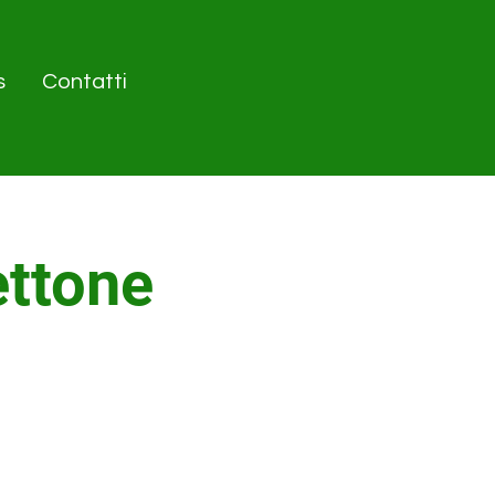
s
Contatti
ettone