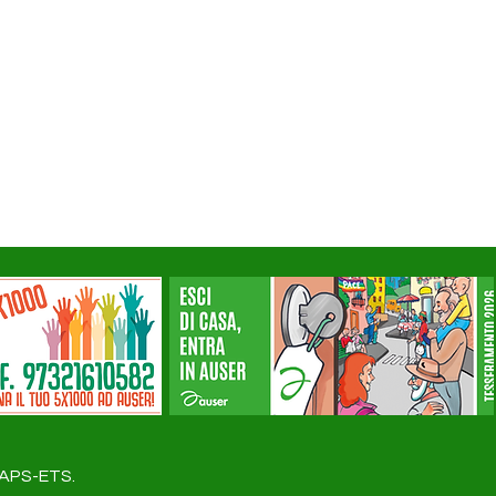
a APS-ETS.