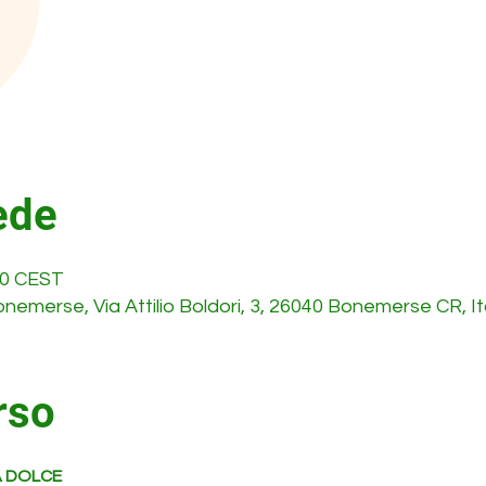
ede
:00 CEST
emerse, Via Attilio Boldori, 3, 26040 Bonemerse CR, It
rso
 DOLCE 