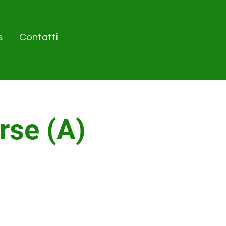
s
Contatti
rse (A)