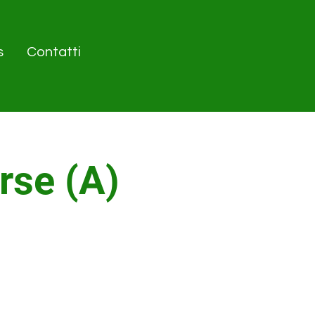
s
Contatti
rse (A)