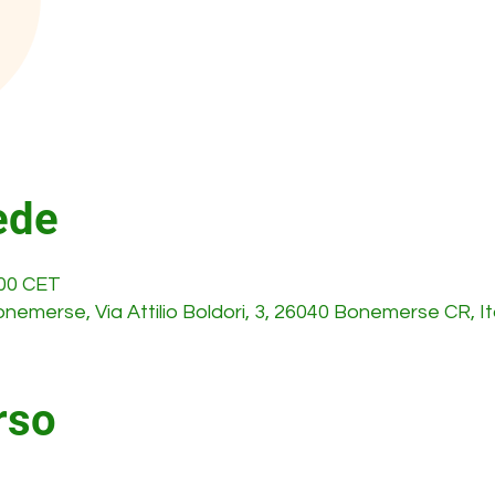
ede
:00 CET
emerse, Via Attilio Boldori, 3, 26040 Bonemerse CR, It
rso