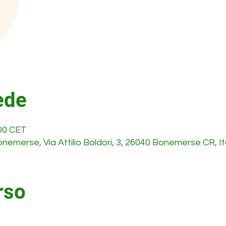
ede
:00 CET
emerse, Via Attilio Boldori, 3, 26040 Bonemerse CR, It
rso