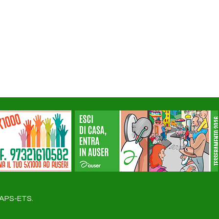
a APS-ETS.