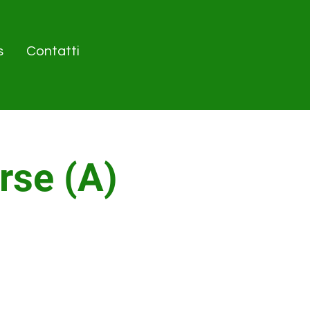
s
Contatti
rse (A)