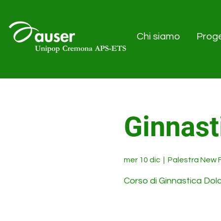
Chi siamo
Proge
Ginnast
mer 10 dic
  |  
Palestra New 
Corso di Ginnastica Dol