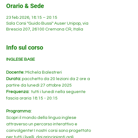
Orario & Sede
23 feb 2026, 18:15 – 20:15
Sala Corsi "Guido Bussi" Auser Unipop, via
Brescia 207, 26100 Cremona CR, Italia
Info sul corso
INGLESE BASE
Docente: 
Michela Balestreri
Durata: 
pacchetto da 20 lezioni da 2 ore a 
partire da lunedì 27 ottobre 2025
Frequenza: 
 tutti i lunedì nella seguente 
fascia oraria 18:15 - 20:15 
Programma:
Scopri il mondo della lingua inglese 
attraverso un percorso interattivo e 
coinvolgente! I nostri corsi sono progettato 
per tutti i livelli, dai principianti agli 