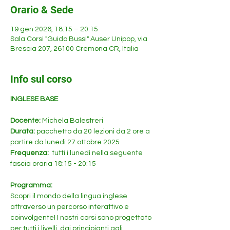
Orario & Sede
19 gen 2026, 18:15 – 20:15
Sala Corsi "Guido Bussi" Auser Unipop, via
Brescia 207, 26100 Cremona CR, Italia
Info sul corso
INGLESE BASE
Docente: 
Michela Balestreri
Durata: 
pacchetto da 20 lezioni da 2 ore a 
partire da lunedì 27 ottobre 2025
Frequenza: 
 tutti i lunedì nella seguente 
fascia oraria 18:15 - 20:15 
Programma:
Scopri il mondo della lingua inglese 
attraverso un percorso interattivo e 
coinvolgente! I nostri corsi sono progettato 
per tutti i livelli, dai principianti agli 