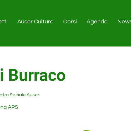
tti
Auser Cultura
Corsi
Agenda
New
i Burraco
tro Sociale Auser
ona APS