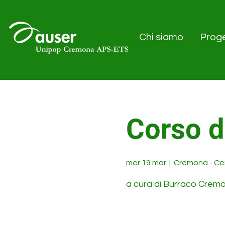
Chi siamo
Proge
Corso d
mer 19 mar
  |  
Cremona - Cen
a cura di Burraco Crem