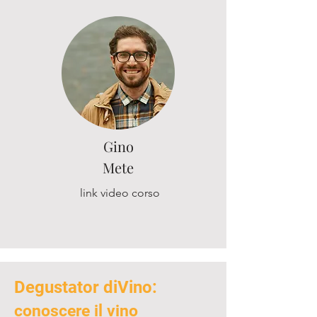
Gino
Mete
link video corso
Degustator diVino:
conoscere il vino