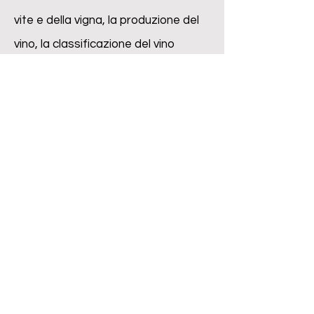
vite e della vigna, la produzione del
vino, la classificazione del vino
italiano, la tecnica della
degustazione mediante l'esame
visivo, olfattivo, e del gusto. Ogni
lezione sarà suddivisa in una parte
teorica e in una pratica mediante la
degustazione di uno o due tipi di vino
diversi
Contributo di partecipazione
:
€ 110,00