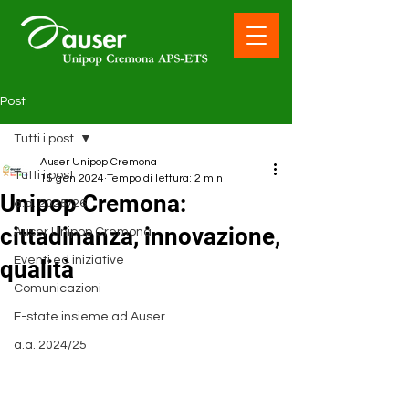
Post
Tutti i post
Auser Unipop Cremona
Tutti i post
15 gen 2024
Tempo di lettura: 2 min
Unipop Cremona:
a.a. 2025/26
cittadinanza, innovazione,
Auser Unipop Cremona
Eventi ed iniziative
qualità
Comunicazioni
E-state insieme ad Auser
a.a. 2024/25