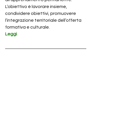
L’obiettivo è lavorare insieme, 
condividere obiettivi, promuovere 
l’integrazione territoriale dell’offerta 
formativa e culturale.
Leggi
Newsletter periodica a cura di Auser 
Nazionale
via Nizza 154  - 00198 Roma
tel. 06/84407725 fax 06/8440.7777
Comitato di redazione: Fabrizio 
Dacrema, Giusy Colmo, Fabio Piccolino
f.dacrema@auser.it
 - 
ufficiostampa@
auser.it
www.auser.it
Auser Unipop Cremona