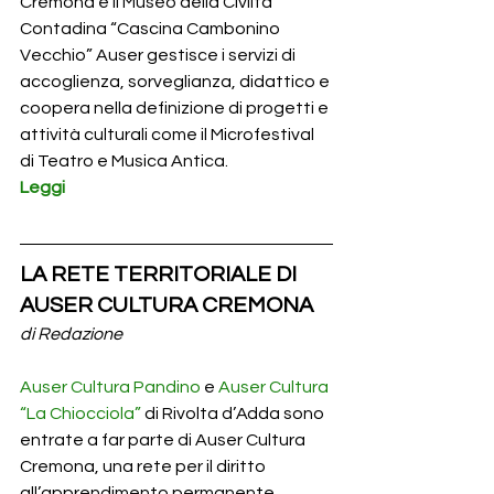
Cremona e il Museo della Civiltà 
Contadina “Cascina Cambonino 
Vecchio” Auser gestisce i servizi di 
accoglienza, sorveglianza, didattico e 
coopera nella definizione di progetti e 
attività culturali come il Microfestival 
di Teatro e Musica Antica.
Leggi
LA RETE TERRITORIALE DI 
AUSER CULTURA CREMONA
di Redazione
Auser Cultura Pandino
 e 
Auser Cultura 
“La Chiocciola”
 di Rivolta d’Adda sono 
entrate a far parte di Auser Cultura 
Cremona, una rete per il diritto 
all’apprendimento permanente. 